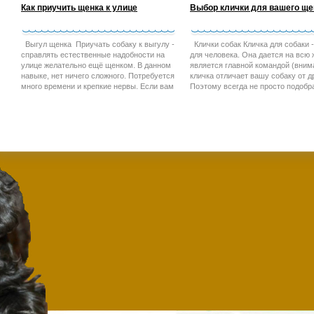
Как приучить щенка к улице
Выбор клички для вашего ще
Выгул щенка Приучать собаку к выгулу -
Клички собак Кличка для собаки -
справлять естественные надобности на
для человека. Она дается на всю 
улице желательно ещё щенком. В данном
является главной командой (вним
навыке, нет ничего сложного. Потребуется
кличка отличает вашу собаку от д
много времени и крепкие нервы. Если вам
Поэтому всегда не просто подобр
не приятно, что щенок гадит дома и
подходящее имя для вашего щенк
вызывает раздражение, попробуйте
имен для собак Выбор клички час
вспомнить своё беззаботное детство.
с заводчиком щенков и будущих
Ведь и вы не сразу научились снимать
владельцев. Часто у человека в г