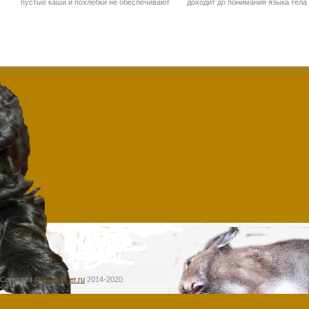
пустые каши и похлебки не обеспечивают
доходит до понимания языка тела 
необходимого количества витаминов и
это все про позу. Как ваша собака
микроэлементов собаке. Основу рациона
себя непосредственно связано с т
для любой собаки должна составлять
она чувствует мире вокруг себя.
белковая пища: мясо, субпродукты, ливер,
часть времени, ваша собака, веро
рыба, яица
Copyright ©
en-cocker.ru
2014-2020