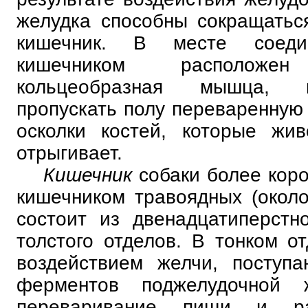
желудка способны сокращатьс
кишечник. В месте соеди
кишечником располож
кольцеобразная мышца, к
пропускать полу переваренную
осколки костей, которые жив
отрыгивает.
Кишечник
собаки более кор
кишечником травоядных (около
состоит из двенадцатиперстн
толстого отделов. В тонком о
воздействием желчи, поступ
ферментов поджелудочной 
переваривание пищи и р