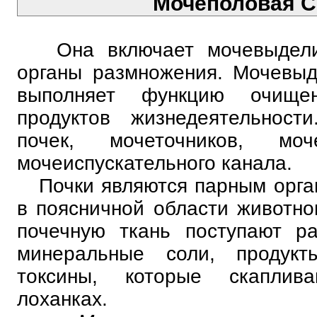
Мочеполовая С
Она включает мочевыделит
органы размножения. Мочевыд
выполняет функцию очище
продуктов жизнедеятельност
почек, мочеточников, мо
мочеиспускательного канала.
Почки являются парным орга
в поясничной области животно
почечную ткань поступают р
минеральные соли, продукт
токсины, которые скаплив
лоханках.