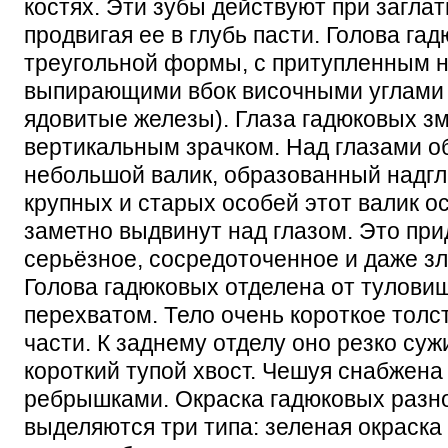
костях. Эти зубы действуют при загла
продвигая ее в глубь пасти. Голова га
треугольной формы, с притупленным 
выпирающими вбок височными углами 
ядовитые железы). Глаза гадюковых з
вертикальным зрачком. Над глазами о
небольшой валик, образованный надг
крупных и старых особей этот валик о
заметно выдвинут над глазом. Это при
серьёзное, сосредоточенное и даже з
Голова гадюковых отделена от тулов
перехватом. Тело очень короткое толс
части. К заднему отделу оно резко суж
короткий тупой хвост. Чешуя снабжен
ребрышками. Окраска гадюковых разн
выделяются три типа: зеленая окраска