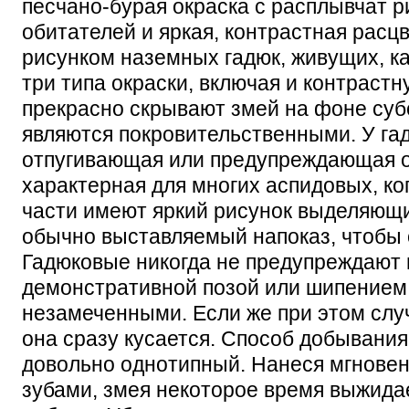
песчано-бурая окраска с расплывчат 
обитателей и яркая, контрастная расц
рисунком наземных гадюк, живущих, как
три типа окраски, включая и контраст
прекрасно скрывают змей на фоне субс
являются покровительственными. У гад
отпугивающая или предупреждающая о
характерная для многих аспидовых, ко
части имеют яркий рисунок выделяющи
обычно выставляемый напоказ, чтобы о
Гадюковые никогда не предупреждают 
демонстративной позой или шипением,
незамеченными. Если же при этом слу
она сразу кусается. Способ добывания
довольно однотипный. Нанеся мгнове
зубами, змея некоторое время выжидае