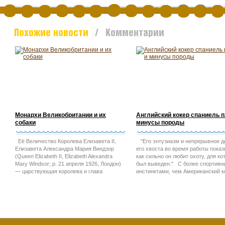
Похожие новости
/ Комментарии
Монархи Великобритании и их
Английский кокер спаниель 
собаки
минусы породы
Её Величество Королева Елизавета II,
"Его энтузиазм и непрерывное д
Елизавета Александра Мария Виндзор
его хвоста во время работы показ
(Queen Elizabeth II, Elizabeth Alexandra
как сильно он любит охоту, для ко
Mary Windsor; р. 21 апреля 1926, Лондон)
был выведен." С более спортив
— царствующая королева и глава
инстинктами, чем Американский к
государства Соединённого Королевства
спаниель , живой английский коке
Великобритании и Северной Ирландии, а
спаниель любит больше физическ
также является королевой 15 государств
упражнений. Эти собаки хорошо
Содружества наций (Австралия, Антигуа и
социализированы, английский
Барбуда,