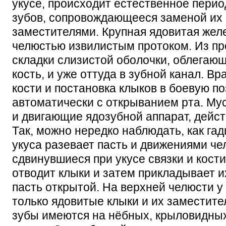
укусе, происходит естественное пери
зубов, сопровождающееся заменой их
заместителями. Крупная ядовитая желе
челюстью извилистым протоком. Из про
складки слизистой оболочки, облегаю
кость, и уже оттуда в зубной канал. 
кости и постановка клыков в боевую п
автоматически с открыванием рта. Му
и двигающие ядозубной аппарат, дейс
Так, можно нередко наблюдать, как га
укуса разевает пасть и движениями ч
сдвинувшиеся при укусе связки и кости
отводит клыки и затем прикладывает и
пасть открытой. На верхней челюсти 
только ядовитые клыки и их заместит
зубы имеются на нёбных, крыловидны