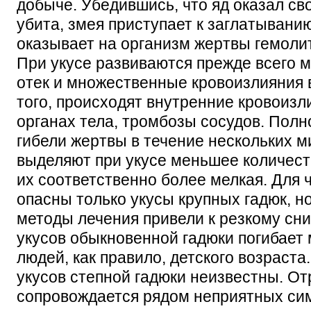
добыче. Убедившись, что яд оказал св
убита, змея приступает к заглатывани
оказывает на организм жертвы гемоли
При укусе развиваются прежде всего м
отек и множественные кровоизлияния в
того, происходят внутренние кровоизл
органах тела, тромбозы сосудов. Полн
гибели жертвы в течение нескольких м
выделяют при укусе меньшее количест
их соответственно более мелкая. Для 
опасны только укусы крупных гадюк, н
методы лечения привели к резкому сн
укусов обыкновенной гадюки погибает
людей, как правило, детского возраста
укусов степной гадюки неизвестны. О
сопровождается рядом неприятных си