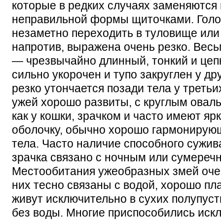
которые в редких случаях заменяютс
неправильной формы щиточками. Голо
незаметно переходить в туловище или
напротив, выражена очень резко. Весь
— чрезвычайно длинный, тонкий и цепк
сильно укорочен и тупо закруглен у др
резко утончается позади тела у третьи
ужей хорошо развиты, с круглым овал
как у кошки, зрачком и часто имеют я
оболочку, обычно хорошо гармонирую
тела. Часто наличие способного сужив
зрачка связано с ночным или сумереч
Местообитания ужеобразных змей оче
них тесно связаны с водой, хорошо пл
живут исключительно в сухих полупуст
без воды. Многие приспособились иск