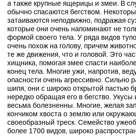
а также крупные ящерицы и змеи. В сл
обычно спасаются бегством. Некоторы
затаиваются неподвижно, подражая су
которые они очень напоминают не толь
формой своего тела. У ряда видов туп
очень похож на голову, причем животн
те же движения, что и головой. Это ча
хищника, помогая змее спасти наибол
конец тела. Многие ужи, напротив, вед
опасности очень агрессивно. Сильно р
шипя, они с широко открытой пастью б
нередко обращая его в бегство. Укусы
весьма болезненны. Многие, желая запу
кончиком хвоста о землю или окружаю
своеобразный треск. Семейство ужео
более 1700 видов, широко распростра