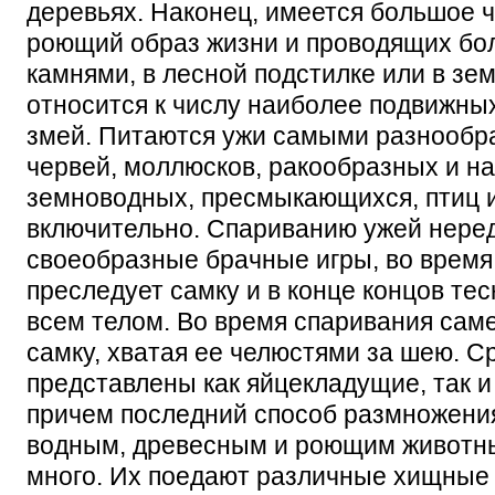
деревьях. Наконец, имеется большое 
роющий образ жизни и проводящих бо
камнями, в лесной подстилке или в зе
относится к числу наиболее подвижны
змей. Питаются ужи самыми разнообр
червей, моллюсков, ракообразных и н
земноводных, пресмыкающихся, птиц 
включительно. Спариванию ужей нере
своеобразные брачные игры, во время
преследует самку и в конце концов те
всем телом. Во время спаривания сам
самку, хватая ее челюстями за шею. С
представлены как яйцекладущие, так 
причем последний способ размножения
водным, древесным и роющим животны
много. Их поедают различные хищные