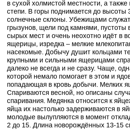
в сухой холмистой местности, а также в
степи. В горы поднимается до высоты 
солнечные склоны. Убежищами служа
грызунов, щели под камнями, пустоты в
сырых мест и очень неохотно идёт в в
ящерицы, изредка – мелкие млекопита
насекомые. Добычу душит кольцами тел
крупными и сильными ящерицами спра
далеко не всегда и не сразу. Чаще, од
которой немало помогает в этом и ядо
попадающая в кровь добычи. Мелких 
Спариваются весной, но описаны случ
спаривания. Медянка относится к яйц
яйца их настолько задерживаются в яй
молодые вылупляются в момент отклад
2 до 15. Длина новорождённых 13-15 с