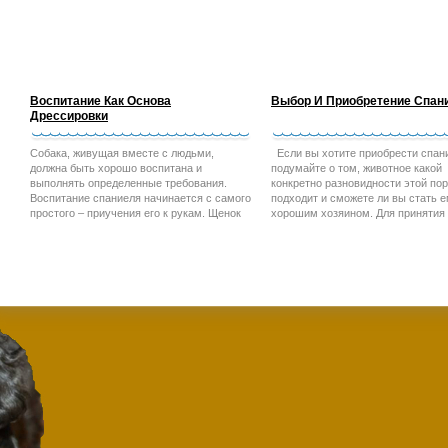
Воспитание Как Основа
Выбор И Приобретение Спан
Дрессировки
Собака, живущая вместе с людьми,
Если вы хотите приобрести спан
должна быть хорошо воспитана и
подумайте о том, животное какой
выполнять определенные требования.
конкретно разновидности этой по
Воспитание спаниеля начинается с самого
подходит и сможете ли вы стать 
простого – приучения его к рукам. Щенок
хорошим хозяином. Для принятия
(а впоследствии и взрослая собака)
окончательного решения рекомен
должен давать спокойно брать себя на
обратить внимание на следующие
руки, осматривать зубы, уши,
моменты.
переворачивать, ставить на столе и на
полу в стойку и позволять делать с собой